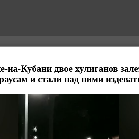
е-на-Кубани двое хулиганов зале
раусам и стали над ними издеват