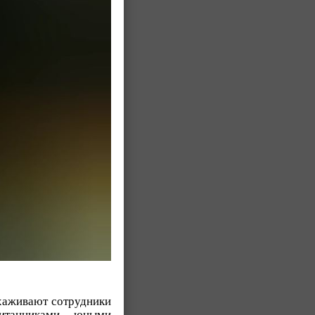
ухаживают сотрудники
итанниками, юными