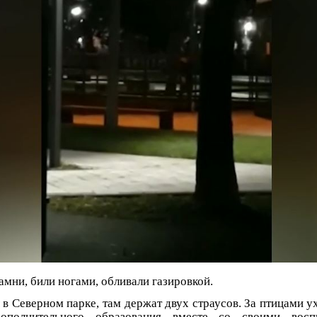
амни, били ногами, обливали газировкой.
в Северном парке, там держат двух страусов. За птицами 
дополнительного образования вместе со своими восп