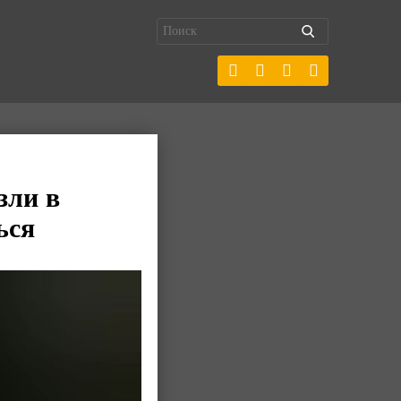
зли в
ься