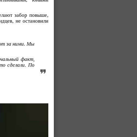
делают забор повыше,
идцев, не остановили
ют за ними. Мы
чальный факт,
то сделали. По