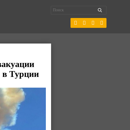
вакуации
а в Турции