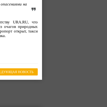
 опасениями на
нтству URA.RU, что
из очагов природных
ропорт открыт, такси
шка.
ЕДУЮЩАЯ НОВОСТЬ