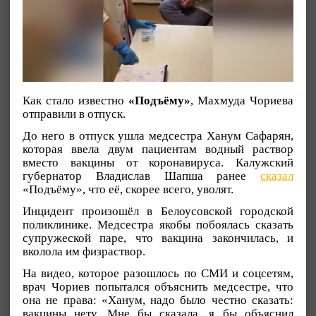
Как стало известно
«Подъёму»
, Махмуда Чориева
отправили в отпуск.
До него в отпуск ушла медсестра Ханум Сафарян,
которая ввела двум пациентам водный раствор
вместо вакцины от коронавируса. Калужский
губернатор Владислав Шапша ранее
сказал
«Подъёму», что её, скорее всего, уволят.
Инцидент произошёл в Белоусовской городской
поликлинике. Медсестра якобы побоялась сказать
супружеской паре, что вакцина закончилась, и
вколола им физраствор.
На видео, которое разошлось по СМИ и соцсетям,
врач Чориев попытался объяснить медсестре, что
она не права: «Ханум, надо было честно сказать:
вакцины нету. Мне бы сказала, я бы объяснил