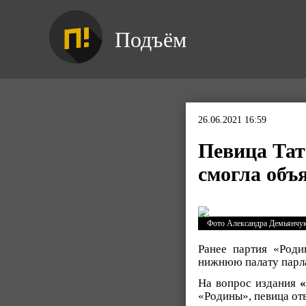
Подъём
26.06.2021 16:59
Певица Тат
смогла объ
Фото Александра Демьянчу
Ранее партия «Роди
нижнюю палату парла
На вопрос издания
«Родины», певица отв