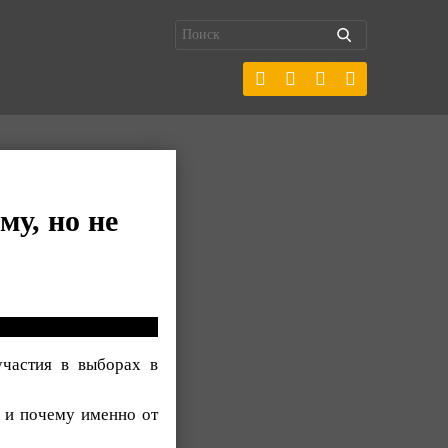
му, но не
участия в выборах в
ы и почему именно от