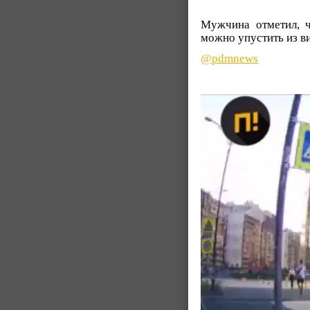
Мужчина отметил, ч
можно упустить из ви
@pdmnews
Видеоплеер