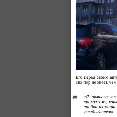
Его перед своим ав
сих пор не знает, че
«Я окликнул п
прохожему, кот
пробка из машин
укладывается».