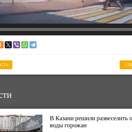
СТЬ
СЛ
сти
В Казани решили развеселить 
воды горожан