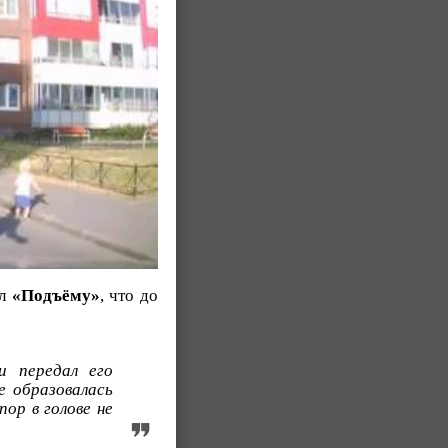
ал
«Подъёму»
, что до
и передал его
е образовалась
ор в голове не