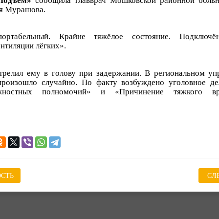
Подъём»
сообщила главврач Мошковской районной больн
ся Мурашова.
ортабельный. Крайне тяжёлое состояние. Подключё
нтиляции лёгких».
релил ему в голову при задержании. В региональном у
произошло случайно. По факту возбуждено уголовное де
жностных полномочий» и «Причинение тяжкого в
СТЬ
СЛ