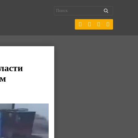
ласти
ом