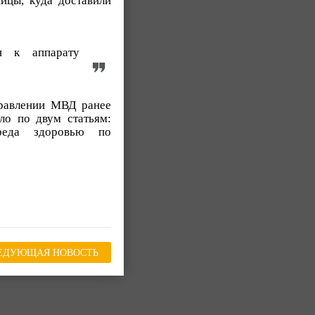
ицы, куда доставили
н к аппарату
правлении МВД ранее
ло по двум статьям:
реда здоровью по
ЕДУЮЩАЯ НОВОСТЬ