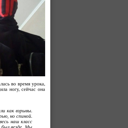
алась во время урока,
ила ногу, сейчас она
ли как взрывы.
ью, но спиной.
весь наш класс
м был везде. Мы