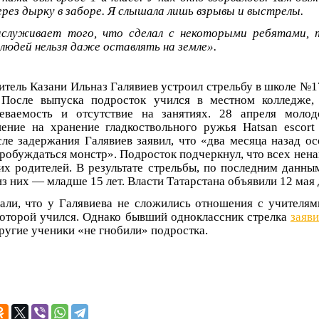
ерез дырку в заборе. Я слышала лишь взрывы и выстрелы.
аслуживает того, что сделал с некоторыми ребятами,
 людей нельзя даже оставлять на земле».
итель Казани Ильназ Галявиев устроил стрельбу в школе №1
 После выпуска подросток учился в местном колледже,
певаемость и отсутствие на занятиях. 28 апреля молод
ение на хранение гладкоствольного ружья Hatsan escort
ле задержания Галявиев заявил, что «два месяца назад осо
робуждаться монстр». Подросток подчеркнул, что всех ненав
оих родителей. В результате стрельбы, по последним данным
из них — младше 15 лет. Власти Татарстана объявили 12 мая 
ли, что у Галявиева не сложились отношения с учителями
 которой учился. Однако бывший одноклассник стрелка
заяви
другие ученики «не гнобили» подростка.