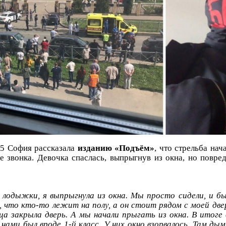
5 София рассказала
изданию «Подъём»
, что стрельба нач
е звонка. Девочка спаслась, выпрыгнув из окна, но повред
 лодыжки, я выпрыгнула из окна. Мы просто сидели, и бы
, что кто-то лежит на полу, а он стоит рядом с моей двер
а закрыла дверь. А мы начали прыгать из окна. В итоге 
 нами был вроде 1-й класс. У них окно взорвалось. Там ды