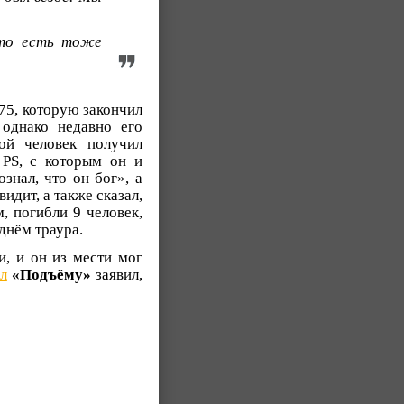
 то есть тоже
75, которую закончил
 однако недавно его
ой человек получил
 PS, с которым он и
знал, что он бог», а
идит, а также сказал,
, погибли 9 человек,
днём траура.
, и он из мести мог
л
«Подъёму»
заявил,