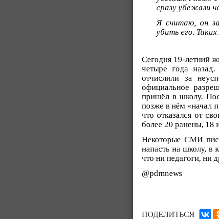
сразу убежали ч
Я считаю, он з
убить его. Таких
Сегодня 19-летний ж
четыре года назад.
отчислили за неус
официальное разреш
пришёл в школу. Пос
позже в нём «начал п
что отказался от св
более 20 ранены, 18 
Некоторые СМИ писа
напасть на школу, в
что ни педагоги, ни 
@pdmnews
ПОДЕЛИТЬСЯ