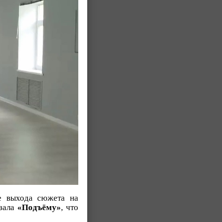
е выхода сюжета на
азала
«Подъёму»
, что