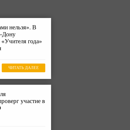
ами нельзя». В
а-Дону
а «Учителя года»
н
ЧИТАТЬ ДАЛЕЕ
для
роверг участие в
О