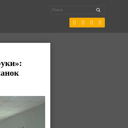
руки»:
манок