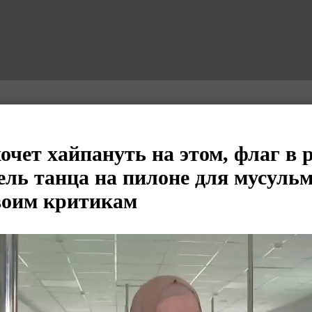
очет хайпануть на этом, флаг в 
ель танца на пилоне для мусуль
воим критикам