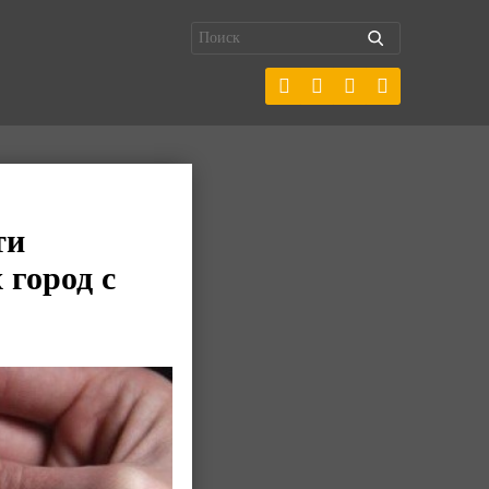
ти
 город с