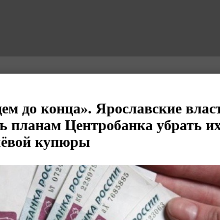
дем до конца». Ярославские влас
ь планам Центробанка убрать их
лёвой купюры