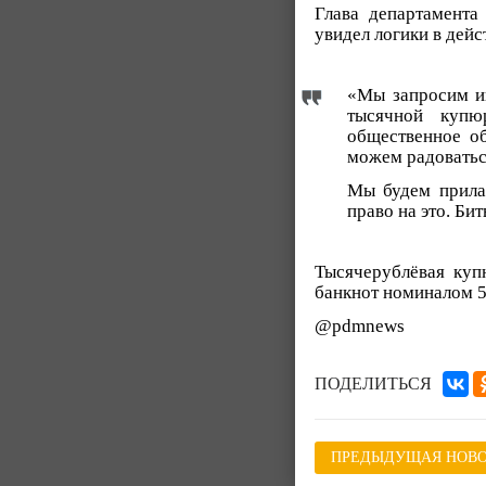
Глава департамента
увидел логики в дейс
«Мы запросим ин
тысячной купю
общественное об
можем радоваться
Мы будем прилаг
право на это. Бит
Тысячерублёвая куп
банкнот номиналом 5
@pdmnews
ПОДЕЛИТЬСЯ
ПРЕДЫДУЩАЯ НОВО