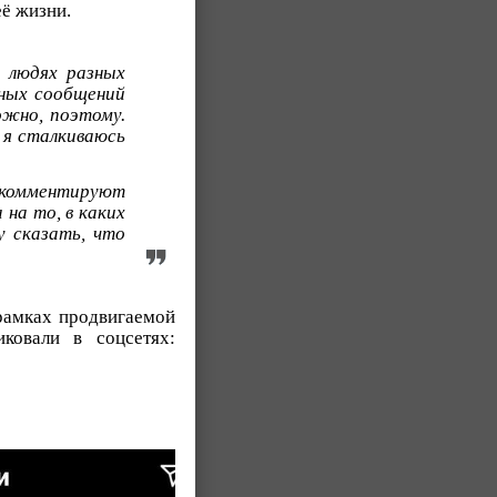
её жизни.
 людях разных
вных сообщений
ожно, поэтому.
м я сталкиваюсь
 комментируют
на то, в каких
 сказать, что
 рамках продвигаемой
ковали в соцсетях: