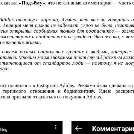
ссказала
«Подъёму»
, что негативные комментарии — часть 
Adidas отношусь хорошо, думаю, что важно говорить о
. Реакция меня сильно не задевает, угроз не было, негати
меня открыты сообщения только для подписчиков — возм
комментариях и сообщениях я не увидела. Это всё то, с че
и в течение жизни.
 совсем разных социальных группах с людьми, которые
тивно. Многим моим знакомым этот случай раскрыл глаза 
отличающиеся от стандартов люди — поэтому я не могу
ово».
йз появилось в Instagram Adidas. Реклама была сделана в
 терпимого отношения к бодипозитиву. Идею раскрити
ива призвали отказаться от покупок в Adidas.