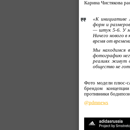
Карина Чистякова ра
«К инициативе 
форм и размеров
— штук 5-6. У 
Ничего нового в 
время от времен
Мы находимся в
фотографию нега
реалиях живут 
общество не гот
Фото модели плюс-са
брендом концепции
противники бодипозит
@pdmnews