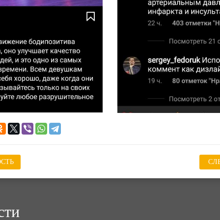
СТЬ
СЛ
сти