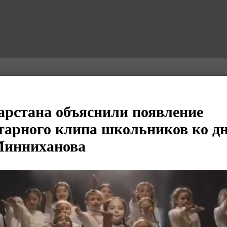
арстана объяснили появление
арного клипа школьников ко д
Минниханова