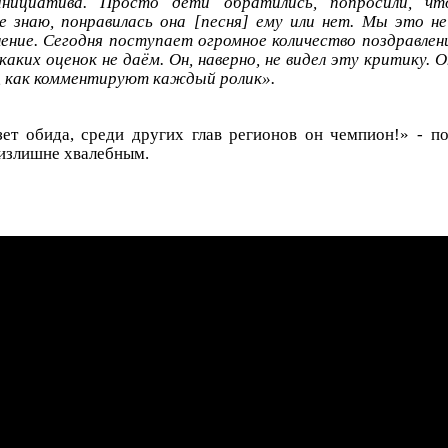
нициатива. Просто дети обратились, попросили, чт
е знаю, понравилась она [песня] ему или нет. Мы это н
ение. Сегодня поступает огромное количество поздравлени
аких оценок не даём. Он, наверно, не видел эту критику. 
, как комментируют каждый ролик».
ет обида, среди других глав регионов он чемпион!» - п
 излишне хвалебным.