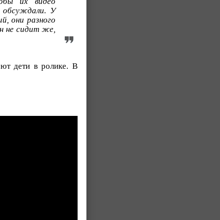
обы их видео
е обсуждали. У
й, они разного
Он не сидит же,
оют дети в ролике. В