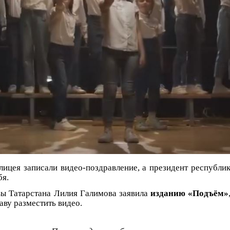
лицея записали видео-поздравление, а президент республи
бя.
вы Татарстана Лилия Галимова заявила
изданию «Подъём»
аву разместить видео.