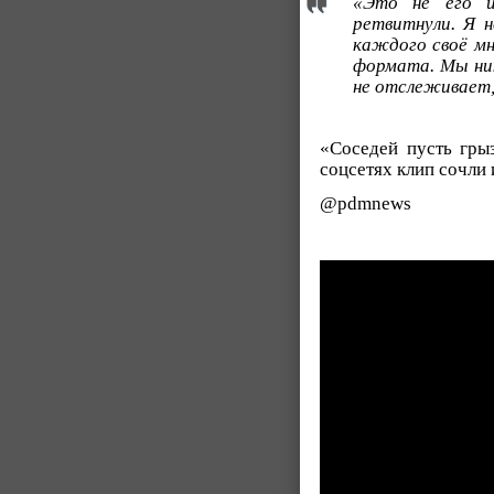
«Это не его и
ретвитнули. Я н
каждого своё мн
формата. Мы ник
не отслеживает
«Соседей пусть грыз
соцсетях клип сочли
@pdmnews