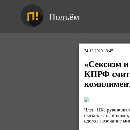
Подъём
24.12.2020 13:45
«Сексизм и
КПРФ счита
комплимент
Член ЦК, руководит
сказал, что, видим
сделал замечание ми