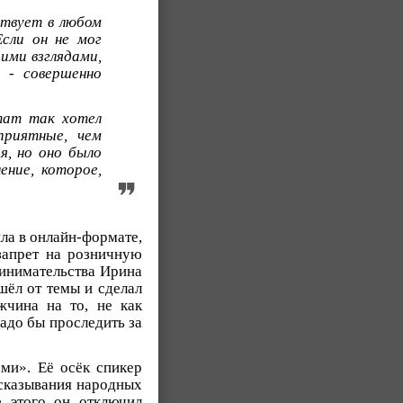
ствует в любом
Если он не мог
оими взглядами,
 - совершенно
тат так хотел
приятные, чем
я, но оно было
ение, которое,
ла в онлайн-формате,
запрет на розничную
инимательства Ирина
ёл от темы и сделал
жчина на то, не как
Надо бы проследить за
ами». Её осёк спикер
ысказывания народных
е этого он отключил