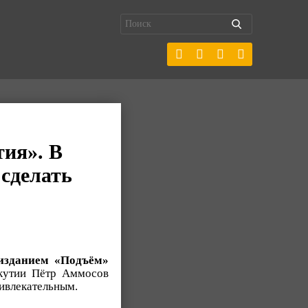
тия». В
 сделать
изданием «Подъём»
Якутии Пётр Аммосов
ивлекательным.