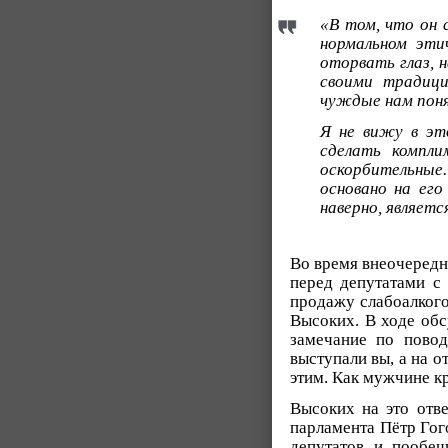
«В том, что он 
нормальном этич
оторвать глаз, 
своими традици
чуждые нам поня
Я не вижу в эт
сделать компли
оскорбительные
основано на его
наверно, являет
Во время внеочередн
перед депутатами с
продажу слабоалког
Высоких. В ходе об
замечание по повод
выступали вы, а на о
этим. Как мужчине кр
Высоких на это отве
парламента Пётр Гог
депутатов и пообещ