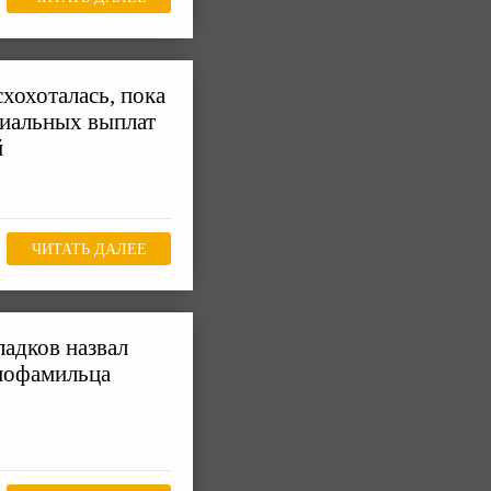
хохоталась, пока
циальных выплат
й
ЧИТАТЬ ДАЛЕЕ
ладков назвал
днофамильца