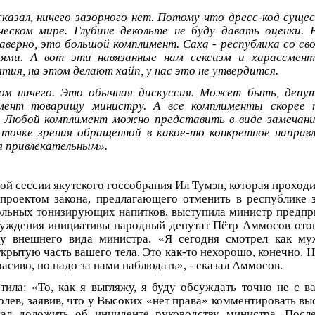
сказал, ничего зазорного нет. Потому что дресс-код суще
еском мире. Глубине декольте не буду давать оценки. 
наверно, это большой комплимент. Саха - республика со св
ями. А вот эти навязанные нам сексизм и харассмент
тия, на этом делают хайп, у нас это не утвердится.
ом ничего. Это обычная дискуссия. Может быть, депу
мент товарищу министру. А все комплименты скорее 
. Любой комплимент можно представить в виде замечани
 точке зрения обращенной в какое-то конкретное направл
ся привлекательным».
ой сессии якутского госсобрания Ил Тумэн, которая проходи
 проектом закона, предлагающего отменить в республике 
ольных тонизирующих напитков, выступила министр предпр
суждения инициативы народный депутат Пётр Аммосов отош
у внешнего вида министра. «Я сегодня смотрел как му
ткрытую часть вашего тела. Это как-то нехорошо, конечно. 
асиво, но надо за нами наблюдать», - сказал Аммосов.
тила: «То, как я выгляжу, я буду обсуждать точно не с в
олев, заявив, что у Высоких «нет права» комментировать в
ал доложить об инциденте руководству министра. Посл