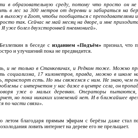
ти в образовательную среду, потому что просто он не 
ть в лес за 300 метров от деревни и забираться на бе
я выхожу в Zoom, чтобы пообщаться с преподавателями и
просто так. Сейчас не май месяц на дворе, и мне приходи
. Я уже болел двухсторонней пневмонией»
.
Безлепкин в беседе с
изданием «Подъём»
признал, что п
остро и улучшений пока не предвидится.
, и не только в Станкевичах, и Редком тоже. Можно пр
ть социализма, 17 километров, правда, можно в школе н
ть, транспорт есть. Но мы свяжемся с ним. Не знаю, чем 
роблемы с интернетом у нас даже в центре села, он пропа
 говоря уже о малых деревнях. Операторы пытаются
рнет, но пока никаких изменений нет. И в ближайшее вре
я по части связи».
то летом благодаря прямым эфирам с берёзы даже стал п
похолодания ловить интернет на дереве его не прельщает.