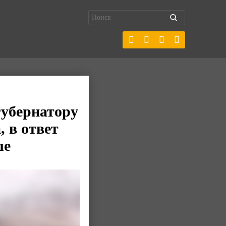
губернатору
, в ответ
ле