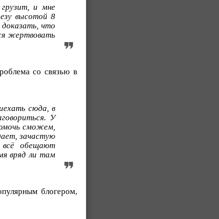
грузит, и мне
резу высотой 8
 доказать, что
тся жертвовать
роблема со связью в
иехать сюда, в
аговориться. У
помочь сможем,
дает, зачастую
, всё обещают
мя вряд ли там
опулярным блогером,