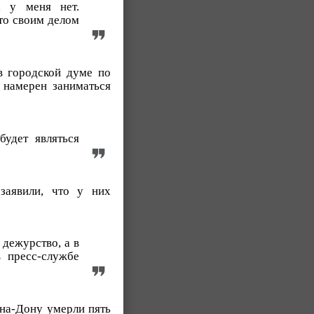
а у меня нет.
что своим делом
в городской думе по
 намерен заниматься
удет являться
заявили, что у них
 дежурство, а в
 пресс-службе
-на-Дону умерли пять