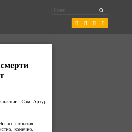
 смерти
т
аявление. Сам Артур
.
Но все события
стно, конечно,