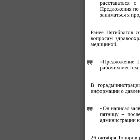
расставаться с
Предложения по 
заниматься я пр
Ранее Пятибратов с
вопросам здравоохр
медициной.
«Предложение П
рабочим местом, 
В горадминистраци
информации о давлен
«Он написал зая
пятницу – посл
администрации не
26 октября Топоров 