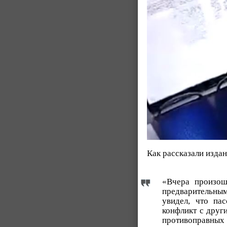
Как рассказали изд
«Вчера произош
предварительны
увидел, что па
конфликт с друг
противоправных 