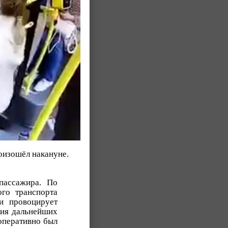
оизошёл накануне.
пассажира. По
го транспорта
 и провоцирует
ния дальнейших
оперативно был