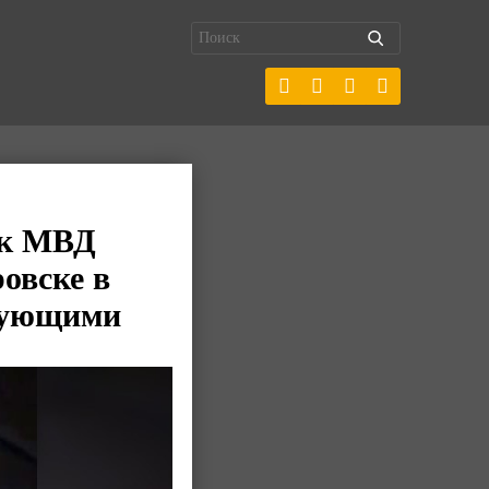
ик МВД
овске в
стующими