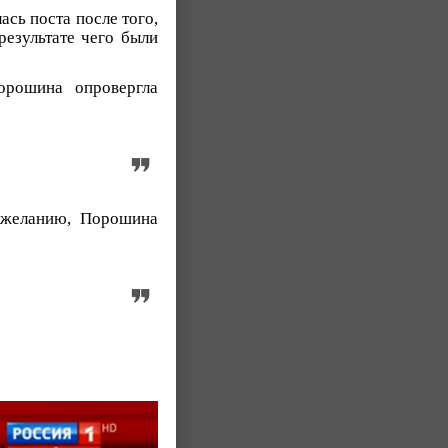
сь поста после того,
результате чего были
орошина опровергла
 желанию, Порошина