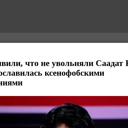
вили, что не увольняли Саадат 
ославилась ксенофобскими
ниями