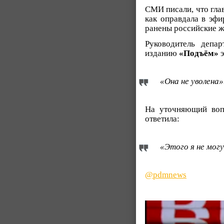
СМИ писали, что гла
как оправдала в эфи
ранены российские ж
Руководитель депа
изданию
«Подъём»
э
«Она не уволена»
На уточняющий воп
ответила:
«Этого я не могу
@pdmnews
Видеоплеер