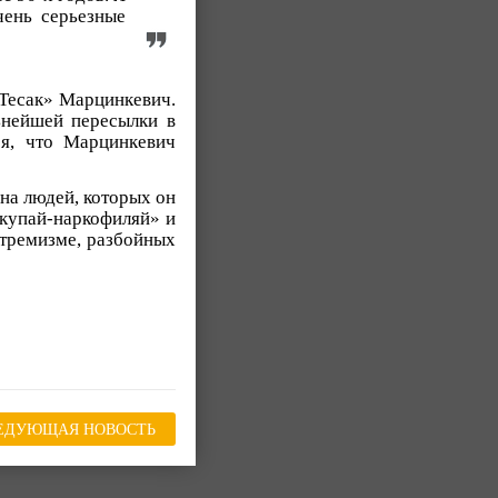
чень серьезные
«Тесак» Марцинкевич.
ьнейшей пересылки в
я, что Марцинкевич
 на людей, которых он
ккупай-наркофиляй» и
тремизме, разбойных
ЕДУЮЩАЯ НОВОСТЬ