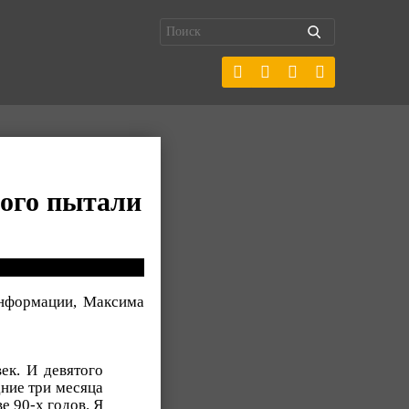
ного пытали
информации, Максима
ек. И девятого
дние три месяца
е 90-х годов. Я