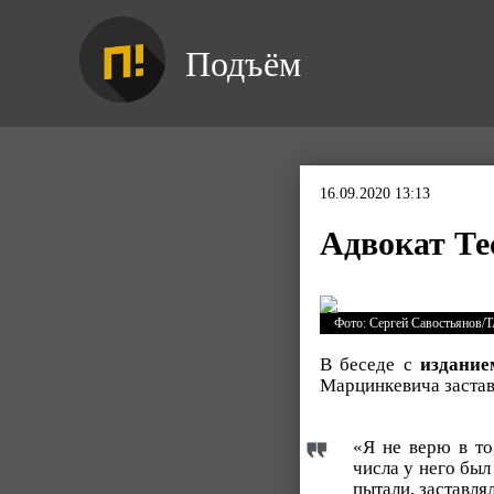
Подъём
16.09.2020 13:13
Адвокат Те
Фото: Сергей Савостьянов/
В беседе с
издание
Марцинкевича застав
«Я не верю в то
числа у него был
пытали, заставля