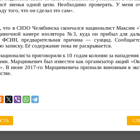
всё звенья одной цепи. Необходимо проверять. У меня о
ду того, что он сделал это сам».
о, что в СИЗО Челябинска скончался националист Максим 
диночной камере изолятора №3, куда он прибыл для дал
 ФСИН, предварительная причина — суицид. Сообщаетс
ю записку. Её содержание пока не раскрывается.
националиста приговорили к 10 годам колонии за нападения
ами. Марцинкевич был известен как организатор акций «О
». В июне 2017-го Марцинкевича признали виновным в экс
стве.
СТЬ
СЛ