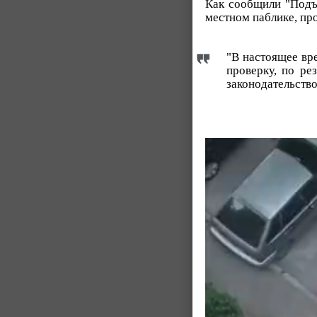
Как сообщили "Подъё
местном паблике, пр
"В настоящее вр
проверку, по ре
законодательство
Видеоплеер