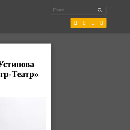
Устинова
тр-Театр»