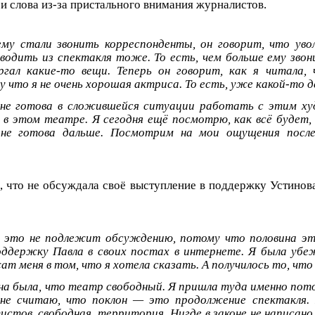
и слова из-за пристального внимания журналистов.
ему стали звонить корреспонденты, он говорит, что уво
водить из спектакля тоже. То есть, чем больше ему звон
ргал какие-то вещи. Теперь он говорит, как я читала,
 что я не очень хорошая актриса. То есть, уже какой-то д
 не готова в сложившейся ситуации работать с этим х
 в этом театре. Я сегодня ещё посмотрю, как всё будет, 
не готова дальше. Посмотрим на мои ощущения после
, что не обсуждала своё выступление в поддержку Устинов
о это не подлежит обсуждению, потому что половина эт
оддержку Павла в своих постах в интернете. Я была убе
 меня в том, что я хотела сказать. А получилось то, что 
на была, что театр свободный. Я пришла туда именно пот
 не считаю, что поклон — это продолжение спектакля.
стов, свободная территория. Нигде в законе не написано,