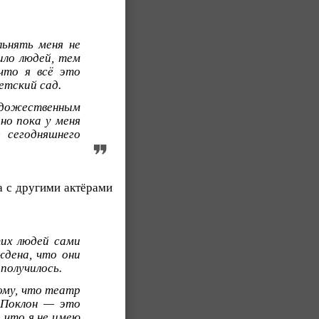
льнять меня не
ило людей, тем
 что я всё это
етский сад.
удожественным
но пока у меня
 сегодняшнего
а с другими актёрами
их людей сами
ждена, что они
получилось.
ому, что театр
 Поклон — это
 что я не имею