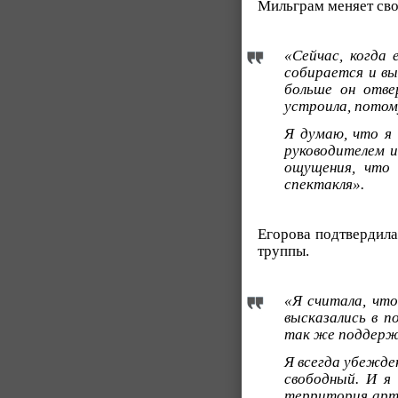
Мильграм меняет сво
«Сейчас, когда 
собирается и вы
больше он отве
устроила, потому
Я думаю, что я
руководителем и
ощущения, что 
спектакля».
Егорова подтвердила
труппы.
«Я считала, чт
высказались в п
так же поддержат
Я всегда убежде
свободный. И я
территория арти