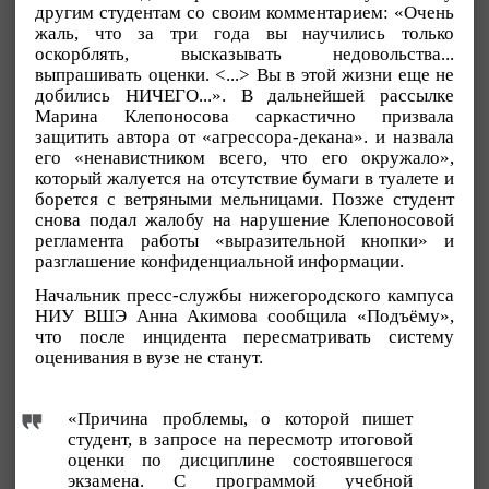
другим студентам со своим комментарием: «Очень
жаль, что за три года вы научились только
оскорблять, высказывать недовольства...
выпрашивать оценки. <...> Вы в этой жизни еще не
добились НИЧЕГО...». В дальнейшей рассылке
Марина Клепоносова саркастично призвала
защитить автора от «агрессора-декана». и назвала
его «ненавистником всего, что его окружало»,
который жалуется на отсутствие бумаги в туалете и
борется с ветряными мельницами. Позже студент
снова подал жалобу на нарушение Клепоносовой
регламента работы «выразительной кнопки» и
разглашение конфиденциальной информации.
Начальник пресс-службы нижегородского кампуса
НИУ ВШЭ Анна Акимова сообщила «Подъёму»,
что после инцидента пересматривать систему
оценивания в вузе не станут.
«Причина проблемы, о которой пишет
студент, в запросе на пересмотр итоговой
оценки по дисциплине состоявшегося
экзамена. С программой учебной