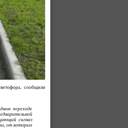
светофора, сообщили
одном переходе
редварительной
щающий сигнал
мы, от которых