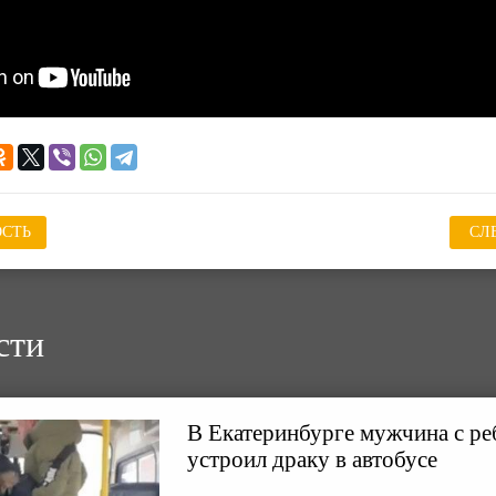
СТЬ
СЛ
сти
В Екатеринбурге мужчина с ре
устроил драку в автобусе