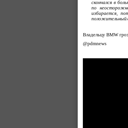
скончался в бол
по неосторожно
избирается, по
положительный»
Владельцу BMW грози
@pdmnews