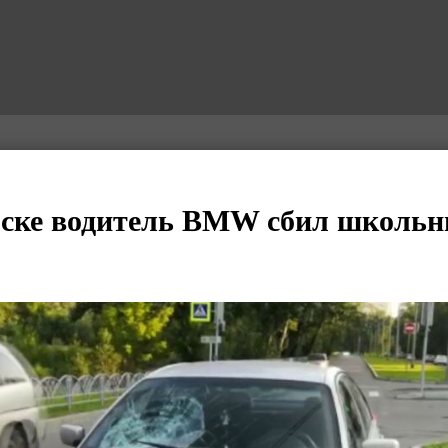
ске водитель BMW сбил школьн