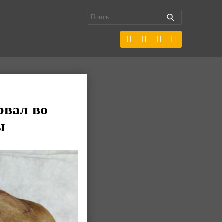
рвал во
ы