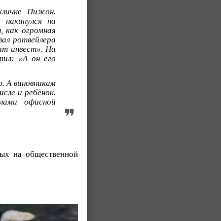
кличке Пижон.
 накинулся на
, как огромная
вал ротвейлера
т инвест». На
ил: «А он его
ю. А виновникам
исле и ребёнок.
лами офисной
рых на общественной