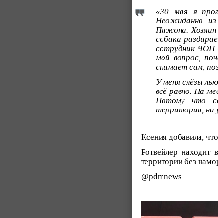
«30 мая я прог
Неожиданно из 
Пижона. Хозяин 
собака раздирае
сотрудник ЧОП 
мой вопрос, по
снимает сам, по
У меня слёзы ль
всё равно. На м
Потому что со
территории, на у
Ксения добавила, что
Ротвейлер находит 
территории без намо
@pdmnews