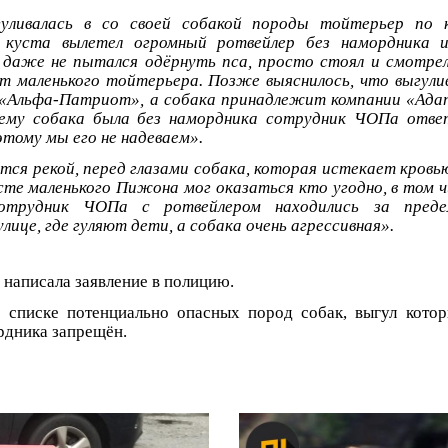
уливалась в со своей собакой породы тойтерьер по 
куста вылетел огромный ротвейлер без намордника и
даже не пытался одёрнуть пса, просто стоял и смотрел
т маленького тойтерьера. Позже выяснилось, что выгули
«Альфа-Патриот», а собака принадлежит компании «Адап
чему собака была без намордника сотрудник ЧОПа ответ
этому мы его не надеваем».
ются рекой, перед глазами собака, которая истекает кровь
есте маленького Пижона мог оказаться кто угодно, в том ч
трудник ЧОПа с ротвейлером находились за преде
лице, где гуляют дети, а собака очень агрессивная».
 написала заявление в полицию.
в списке потенциально опасных пород собак, выгул кото
рдника запрещён.