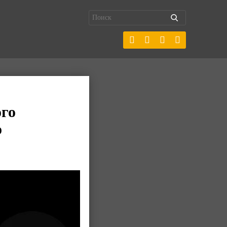
ого
о