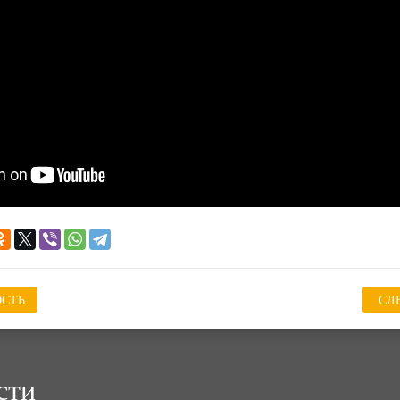
СТЬ
СЛ
сти