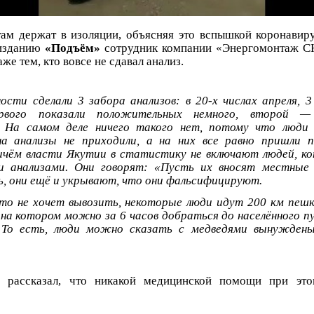
там держат в изоляции, объясняя это вспышкой коронавир
 изданию
«Подъём»
сотрудник компании «Энергомонтаж С
же тем, кто вовсе не сдавал анализ.
сти сделали 3 забора анализов: в 20-х числах апреля, 3
рвого показали положительных немного, второй —
 На самом деле ничего такого нет, потому что люди 
на анализы не приходили, а на них все равно пришли 
ичём власти Якутии в статистику не включают людей, к
 анализами. Они говорят: «Пусть их вносят местные
ть, они ещё и укрывают, что они фальсифицируют.
то не хочет вывозить, некоторые люди идут 200 км пеш
 на котором можно за 6 часов добраться до населённого пу
 То есть, люди можно сказать с медведями вынуждены
я рассказал, что никакой медицинской помощи при эт