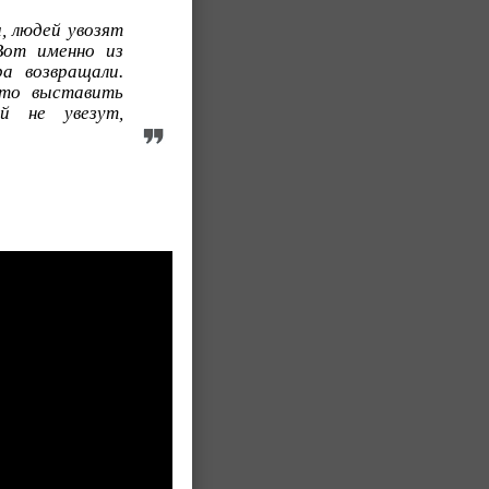
, людей увозят
Вот именно из
а возвращали.
это выставить
й не увезут,