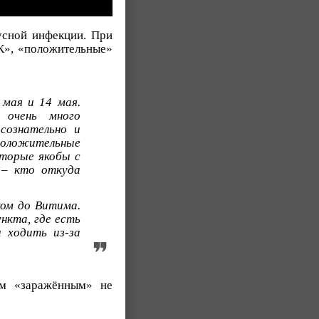
усной инфекции. При
К», «положительные»
 мая и 14 мая.
 очень много
сознательно и
положительные
оторые якобы с
 – кто откуда
ком до Витима.
нкта, где есть
 ходить из-за
ом «заражённым» не