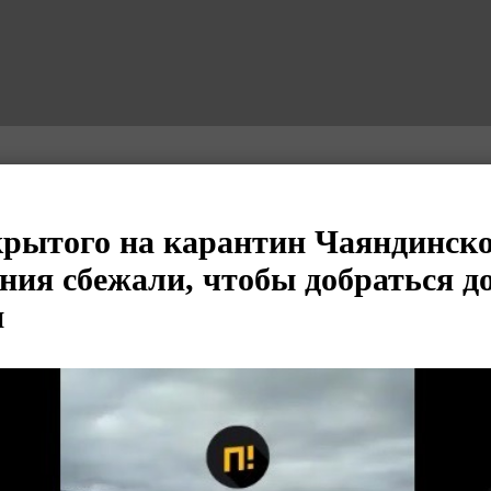
крытого на карантин Чаяндинск
ния сбежали, чтобы добраться д
и