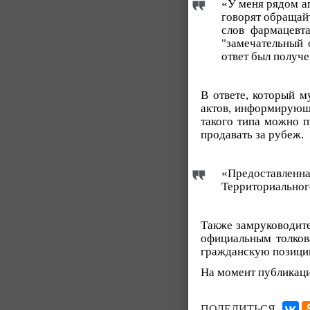
«У меня рядом ап
говорят обращайт
слов фармацевта
"замечательный 
ответ был получе
В ответе, который м
актов, информирующи
такого типа можно п
продавать за рубеж.
«Предоставленна
Территориальног
Также замруководите
официальным толков
гражданскую позици
На момент публикаци
ПОДЕЛИТЬСЯ