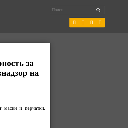
ность за
надзор на
т маски и перчатки,